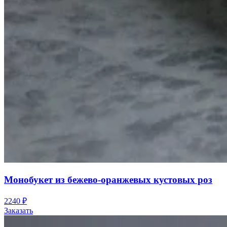
Монобукет из бежево-оранжевых кустовых роз
2240
₽
Заказать