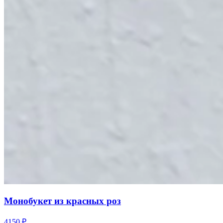
Монобукет из красных роз
4150
₽