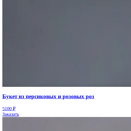
Букет из персиковых и розовых роз
5100
₽
Заказать