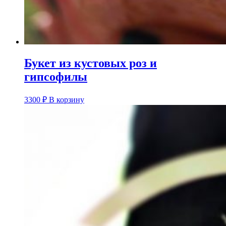
Букет из кустовых роз и
гипсофилы
3300
₽
В корзину